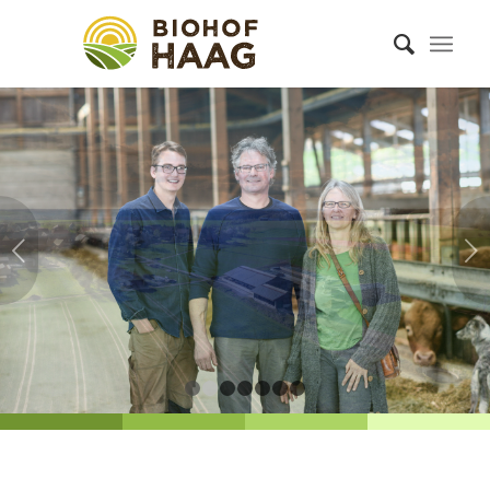
Weiter
1
2
3
4
5
6
7