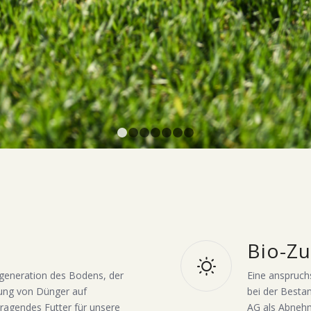
1
2
3
4
5
6
7
Bio-Z
egeneration des Bodens, der
Eine anspruch
ung von Dünger auf
bei der Besta
orragendes Futter für unsere
AG als Abnehm