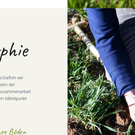
phie
schaften wir
stem der
e Zusammenarbeit
m Mittelpunkt
are Böden