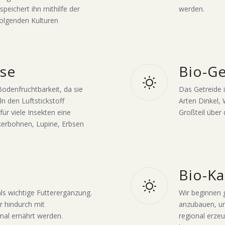
speichert ihn mithilfe der
werden.
folgenden Kulturen
se
Bio-Ge
odenfruchtbarkeit, da sie
Das Getreide i
n den Luftstickstoff
Arten Dinkel, 
ür viele Insekten eine
Großteil über
kerbohnen, Lupine, Erbsen
Bio-Ka
ls wichtige Futterergänzung.
Wir beginnen 
r hindurch mit
anzubauen, um
mal ernährt werden.
regional erze